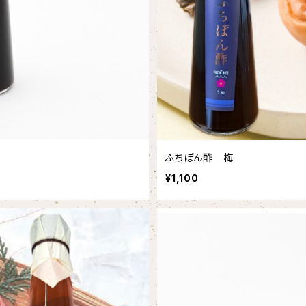
ふちぽん酢 梅
¥1,100