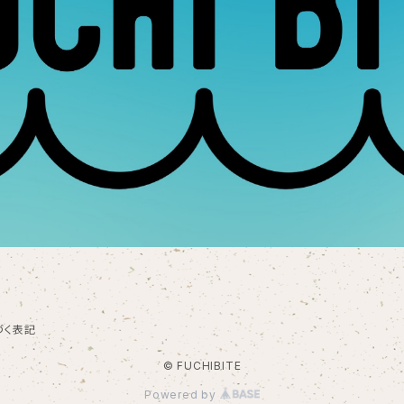
づく表記
© FUCHIBITE
Powered by