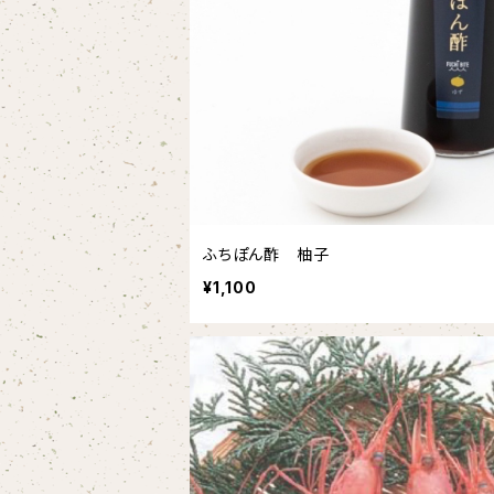
ふちぽん酢 柚子
¥1,100