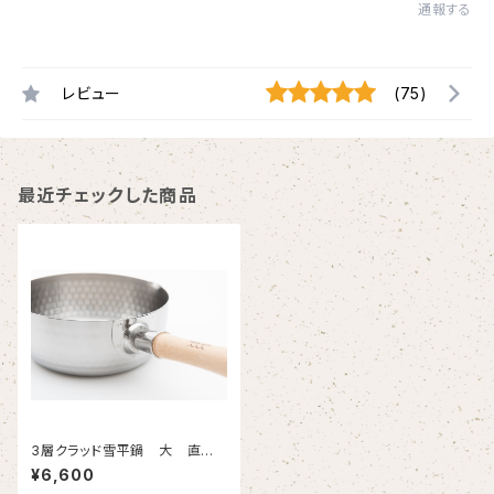
通報する
レビュー
(75)
最近チェックした商品
3層クラッド雪平鍋 大 直径1
8センチ
¥6,600