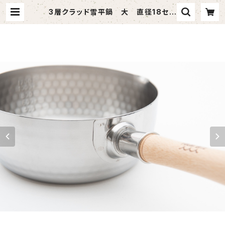
3層クラッド雪平鍋 大 直径18セン
チ | FUCHIBITE