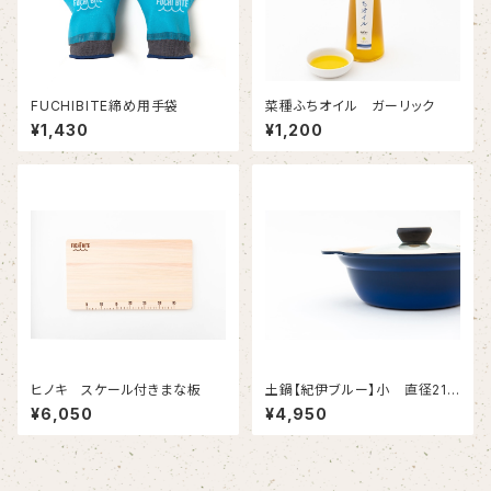
FUCHIBITE締め用手袋
菜種ふちオイル ガーリック
¥1,430
¥1,200
ヒノキ スケール付きまな板
土鍋【紀伊ブルー】小 直径21セ
ンチ
¥6,050
¥4,950