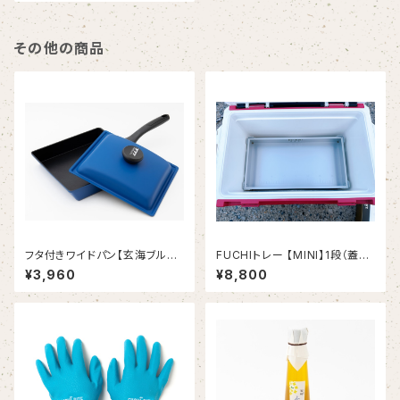
その他の商品
フタ付きワイドパン【玄海ブル
FUCHIトレー 【MINI】1段（蓋無
ー】
し）
¥3,960
¥8,800